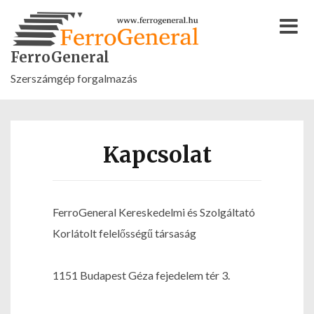
S
k
M
i
FerroGeneral
e
p
Szerszámgép forgalmazás
n
t
u
o
c
Kapcsolat
o
n
t
FerroGeneral Kereskedelmi és Szolgáltató
e
Korlátolt felelősségű társaság
n
t
1151 Budapest Géza fejedelem tér 3.