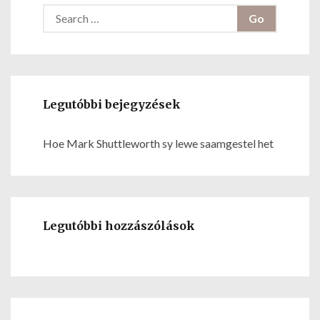
S
e
a
r
c
Legutóbbi bejegyzések
h
f
Hoe Mark Shuttleworth sy lewe saamgestel het
o
r
:
Legutóbbi hozzászólások