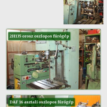
2H135 orosz oszlopos fúrógép
DAF 16 asztali oszlopos fúrógép